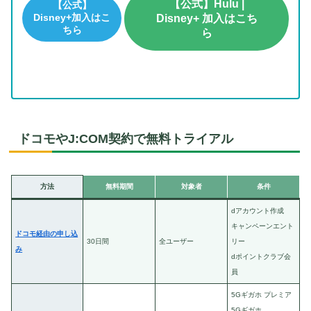
【公式】Hulu |
【公式】
Disney+加入はこ
Disney+ 加入はこち
ちら
ら
ドコモやJ:COM契約で無料トライアル
方法
無料期間
対象者
条件
dアカウント作成
キャンペーンエント
ドコモ経由の申し込
30日間
全ユーザー
リー
み
dポイントクラブ会
員
5Gギガホ プレミア
5Gギガホ