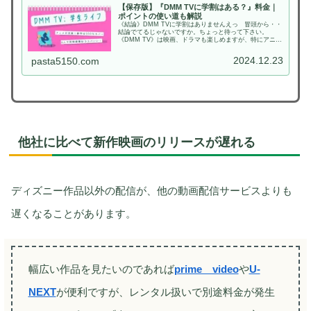
【保存版】『DMM TVに学割はある？』料金｜
ポイントの使い道も解説
《結論》DMM TVに学割はありませんえっ 冒頭から・・
結論でてるじゃないですか。ちょっと待って下さい。
《DMM TV》は映画、ドラマも楽しめますが、特にアニメ
コンテンツの充実が学生さんに支持されている理由です。
確かに学割はありませんが、新...
2024.12.23
pasta5150.com
他社に比べて新作映画のリリースが遅れる
ディズニー作品以外の配信が、他の動画配信サービスよりも
遅くなることがあります。
幅広い作品を見たいのであれば
prime video
や
U-
NEXT
が便利ですが、レンタル扱いで別途料金が発生