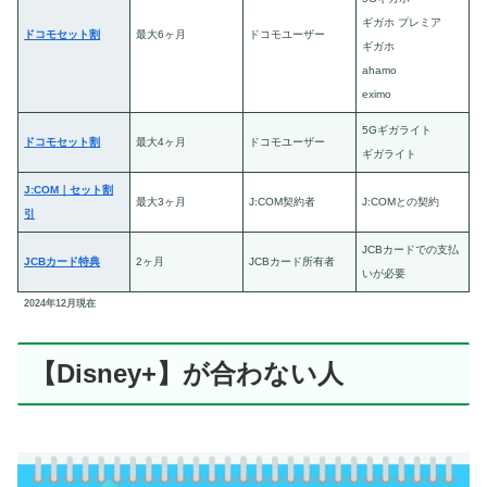
ギガホ プレミア
ドコモセット割
最大6ヶ月
ドコモユーザー
ギガホ
ahamo
eximo
5Gギガライト
ドコモセット割
最大4ヶ月
ドコモユーザー
ギガライト
J:COM｜セット割
最大3ヶ月
J:COM契約者
J:COMとの契約
引
JCBカードでの支払
JCBカード特典
2ヶ月
JCBカード所有者
いが必要
2024年12月現在
【Disney+】が合わない人