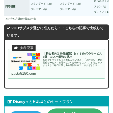
広告あり：2台
スタンダード：2台
スタンダード：2台
同時視聴
スタン:2台
プレミア：4台
プレミア：4台
プレミア：4台
2024年12月現在の税込み料金
VODサブスク選びに悩んだら・・こちらの記事で比較して
います。
【初心者向け10分解説】おすすめVODサービス
5選 コスパ最強を選ぶ
映画やドラマをもっと楽しみたいけど、「どのVOD（動画
配信サービス）を選べばいいかわからない…」と悩んでい
ませんか？毎日の限りある時間の中で、さまざまなサービ
スの、料金・配信作品・画質・音質・同時視聴数などの違
いを比較するのは大変です。私は...
pasta5150.com
Disney＋
と
HULU
とのセットプラン