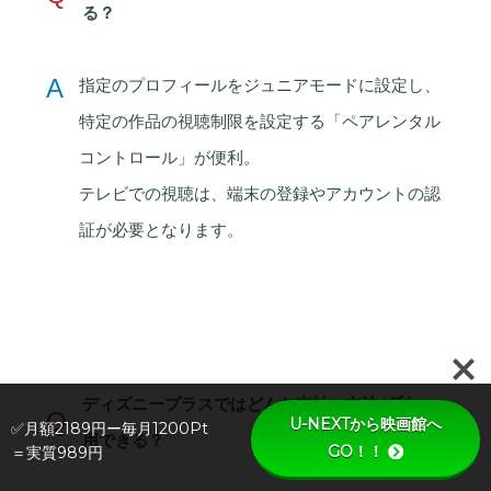
る？
A
指定のプロフィールをジュニアモードに設定し、
特定の作品の視聴制限を設定する「ペアレンタル
コントロール」が便利。
テレビでの視聴は、端末の登録やアカウントの認
証が必要となります。
ディズニープラスではどんな支払い方法が利
Q
U-NEXTから映画館へ
✅月額2189円ー毎月1200Pt
用できる？
GO！！
＝実質989円