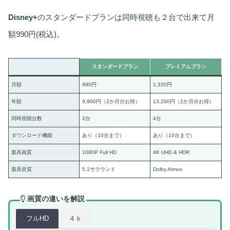
Disney+
のスタンダードプランは同時視聴も２台で出来て月
額990円(税込)。
スタンダードプラン
プレミアムプラン
月額
990円
1,320円
年額
9,900円（2か月分お得）
13,200円（2か月分お得）
同時視聴台数
2台
4台
ダウンロード機能
あり（10台まで）
あり（10台まで）
最高画質
1080P Full HD
4K UHD & HDR
最高音質
5.1サラウンド
Dolby Atmos
画質の違いを解説
フルHD
４ｋ