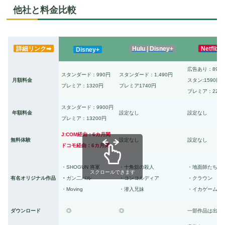
他社と料金比較
詳細リンク➡
Hulu | Disney+
Netflix
Disney+
広告あり：890
スタンダード：990円
スタンダード：1,490円
月額料金
スタン:1590円
プレミア：1320円
プレミア1740円
プレミア：229
スタンダード：9900円
年額料金
設定なし
設定なし
プレミア：13200円
J:COM経由：6カ月間
無料体験
設定なし
設定なし
ドコモ経由：6カ月間
・SHOGUN 将軍
・十角舘の殺人
・地面師たち
スクロールできます
有名オリジナル作品
・
ガン二バル
・コンコルディア
・クラウン
・Moving
・潜入兄妹
・イカゲーム
ダウンロード
◎
◎
一部作品は出来