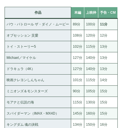
作品
本編
上映枠
予告・CM
パウ・パトロール ザ・ダイノ・ムービー
89分
100分
11分
オブセッション 災愛
108分
120分
12分
トイ・ストーリー5
102分
115分
13分
Michael／マイケル
127分
140分
13分
ドラキュラ（4K）
127分
140分
13分
映画クレヨンしんちゃん
101分
115分
14分
ミニオンズ＆モンスターズ
90分
105分
15分
モアナと伝説の海
115分
130分
15分
スパイダーマン（IMAX・MX4D）
145分
160分
15分
キングダム 魂の決戦
134分
150分
16分