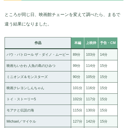
ところが同じ日、映画館チェーンを変えて調べたら、まるで
違う結果になりました。
作品
本編
上映枠
予告・CM
パウ・パトロール ザ・ダイノ・ムービー
89分
103分
14分
映画ちいかわ 人魚の島のひみつ
99分
114分
15分
ミニオンズ＆モンスターズ
90分
105分
15分
映画クレヨンしんちゃん
101分
116分
15分
トイ・ストーリー5
102分
117分
15分
モアナと伝説の海
115分
130分
15分
Michael／マイケル
127分
142分
15分