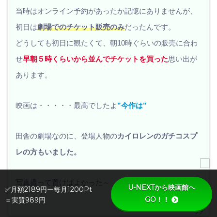
当時はオンライン予約があったか記憶にありませんが、
初日は
劇場でのチケット販売のみ
だったんです。
どうしても初日に観たくて、朝10時ぐらいの販売に合わ
せ
早朝５時くらいから並んでチケットを買った
思い出が
あります。
映画は・・・・・最高でしたよ
”今作は”
田舎の劇場なのに、登場人物の
カイロレンのガチコスプ
レの方もいました。
写真撮って置けばよかった～
U-NEXTから映画館へ
✅月額2189円ー毎月1200Pt
GO！！
＝実質989円