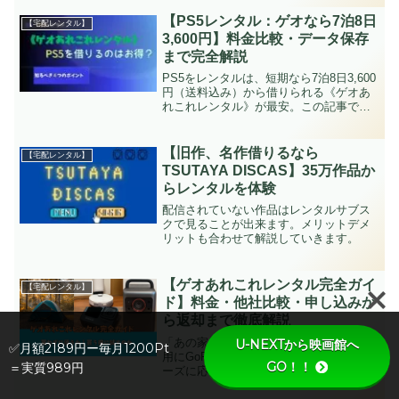
ッカリした経験はありませんか？そんな
ときに頼れるのが、【ゲオ宅配レンタ
【PS5レンタル：ゲオなら7泊8日
【宅配レンタル】
ル】や【TS...
3,600円】料金比較・データ保存
まで完全解説
PS5をレンタルは、短期なら7泊8日3,600
円（送料込み）から借りられる《ゲオあ
れこれレンタル》が最安。この記事で
は、料金比較・申し込み手順・セーブデ
ータの保存方法まで、PS5レンタルで知
っておくべきことを全部まとめていま
【旧作、名作借りるなら
【宅配レンタル】
す。PS5が欲し...
TSUTAYA DISCAS】35万作品か
らレンタルを体験
配信されていない作品はレンタルサブス
クで見ることが出来ます。メリットデメ
リットも合わせて解説していきます。
【ゲオあれこれレンタル完全ガイ
【宅配レンタル】
ド】料金・他社比較・申し込みか
ら返却まで徹底解説
「あの家電、買う前に試したい」「旅行
U-NEXTから映画館へ
✅月額2189円ー毎月1200Pt
用にGoProを3泊だけ借りたい」そんなニ
GO！！
＝実質989円
ーズに応えるのが《ゲオあれこれレンタ
ル》です。本記事では料金・他社比較・