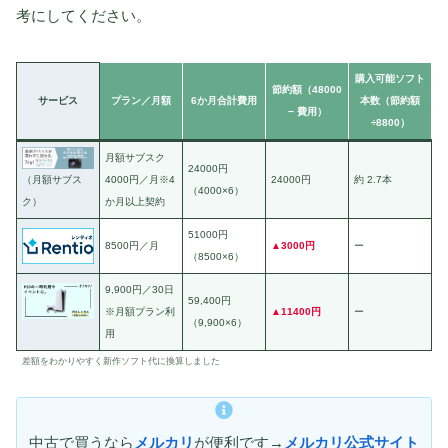
考にしてください。
購入可能ソフト
節約額（48000
サービス
プラン／月額
6か月合計費用
本数（節約額
− 費用）
÷8800）
月額サブスク
24000円
4000円／月※4
24000円
約 2.7本
（月額サブス
（4000×6）
か月以上契約
ク）
51000円
8500円／月
▲3000円
ー
（8500×6）
9,900円／30日
59,400円
※月額プラン利
▲11400円
ー
（9,900×6）
用
差額をわかりやすく新作ソフト代に換算しました
中古で買うなら
メルカリ
が便利です→
メルカリ公式サイト