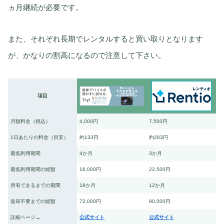
ヵ月継続が必要です。
また、それぞれ長期でレンタルすると買い取りとなります
が、かなりの割高になるので注意して下さい。
項目
月額料金（税込）
4,000円
7,500円
1日あたりの料金（目安）
約133円
約283円
最低利用期間
4か月
3か月
最低利用期間の総額
16,000円
22,500円
所有できるまでの期間
18か月
12か月
返却不要までの総額
72,000円
90,000円
詳細ページ→
公式サイト
公式サイト