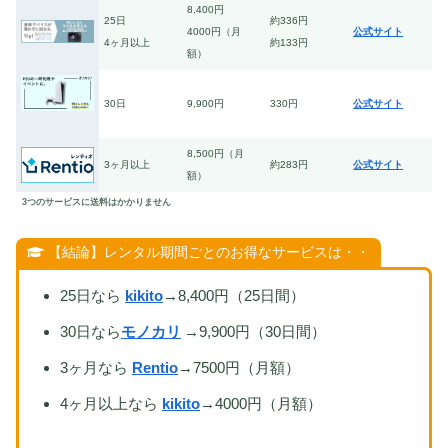
8,400円
25日
約336円
4000円（月
公式サイト
4ヶ月以上
約133円
額）
30日
9,900円
330円
公式サイト
8,500円（月
3ヶ月以上
約283円
公式サイト
額）
3つのサービスに送料はかかりません
【結論】レンタル期間ごとのお得なサービスは・・
25日なら
kikito
→8,400円（25日間）
30日なら
モノカリ
→9,900円（30日間）
3ヶ月なら
Rentio
→7500円（月額）
4ヶ月以上なら
kikito
→4000円（月額）