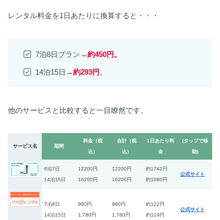
レンタル料金を1日あたりに換算すると・・・
7泊8日プラン→
約450円
。
14泊15日→
約293円
。
他のサービスと比較すると一目瞭然です。
料金（税
合計（税
1日あたり料
(タップで移
サービス名
期間
込）
込）
金
動)
6泊7日
12200円
12200円
約1742円
公式サイト
14泊15日
16200円
16200円
約1080円
7泊8日
980円
980円
約122円
公式サイト
14泊15日
1,780円
1,780円
約119円