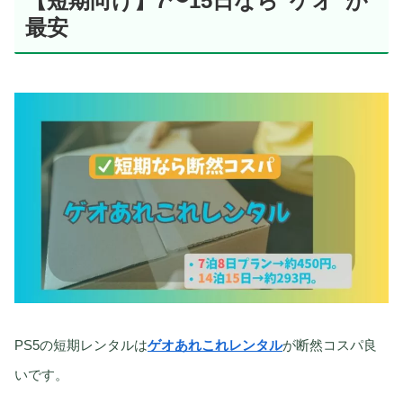
【短期向け】7〜15日なら“ゲオ”が
最安
PS5の短期レンタルは
ゲオあれこれレンタル
が断然コスパ良
いです。