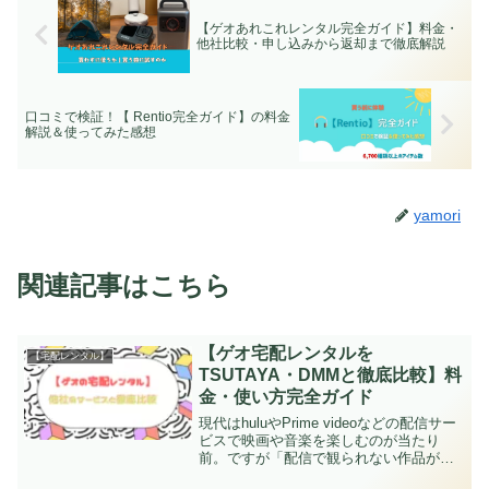
【ゲオあれこれレンタル完全ガイド】料金・
他社比較・申し込みから返却まで徹底解説
口コミで検証！【 Rentio完全ガイド】の料金
解説＆使ってみた感想
yamori
関連記事はこちら
【ゲオ宅配レンタルを
【宅配レンタル】
TSUTAYA・DMMと徹底比較】料
金・使い方完全ガイド
現代はhuluやPrime videoなどの配信サー
ビスで映画や音楽を楽しむのが当たり
前。ですが「配信で観られない作品があ
る」「旧作をもう一度観たいのに」とガ