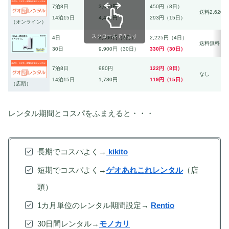
7泊8日
3,600円
450円（8日）
送料2,620円
14泊15日
4,400円
293円（15日）
（オンライン）
スクロールできます
4日
8,900円（4日）
2,225円（4日）
送料無料
30日
9,900円（30日）
330円（30日）
7泊8日
980円
122円（8日）
なし
14泊15日
1,780円
119円（15日）
（店頭）
レンタル期間とコスパをふまえると・・・
長期でコスパよく→
kikito
短期でコスパよく→
ゲオあれこれレンタル
（店
頭）
1カ月単位のレンタル期間設定→
Rentio
30日間レンタル→
モノカリ