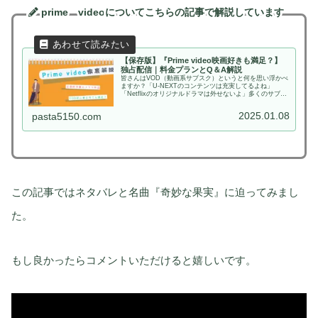
prime video
についてこちらの記事で解説しています
【保存版】『Prime video映画好きも満足？】
独占配信｜料金プランとQ＆A解説
皆さんはVOD（動画系サブスク）というと何を思い浮かべ
ますか？「U-NEXTのコンテンツは充実してるよね」
「Netflixのオリジナルドラマは外せないよ」多くのサブス
ク好きの方からはこんな声が聴こえてきそうです（笑）他
のVODと比べて映画・...
2025.01.08
pasta5150.com
この記事ではネタバレと名曲『奇妙な果実』に迫ってみまし
た。
もし良かったらコメントいただけると嬉しいです。