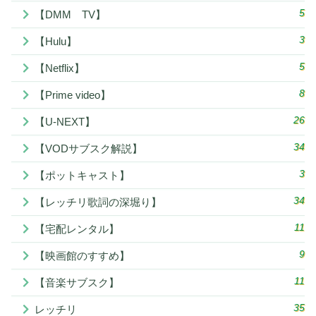
5
【DMM TV】
3
【Hulu】
5
【Netflix】
8
【Prime video】
26
【U-NEXT】
34
【VODサブスク解説】
3
【ポットキャスト】
34
【レッチリ歌詞の深堀り】
11
【宅配レンタル】
9
【映画館のすすめ】
11
【音楽サブスク】
35
レッチリ