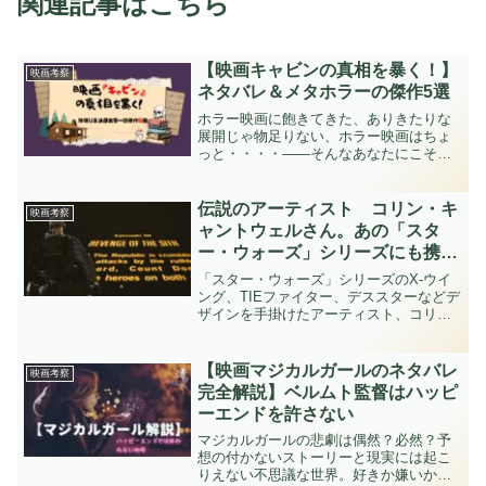
関連記事はこちら
【映画キャビンの真相を暴く！】
映画考察
ネタバレ＆メタホラーの傑作5選
ホラー映画に飽きてきた、ありきたりな
展開じゃ物足りない、ホラー映画はちょ
っと・・・・——そんなあなたにこそ観
てほしいのが映画『キャビン』です。メ
タホラーと言えば映画『キャビン』と言
われるほど有名な作品で、作品の構造は
伝説のアーティスト コリン・キ
映画考察
だいたい知ってるよという...
ャントウェルさん。あの「スタ
ー・ウォーズ」シリーズにも携わ
ったアーティスト コリン・キャ
「スター・ウォーズ」シリーズのX-ウイ
ントウェルさんがお亡くなりにな
ング、TIEファイター、デススターなどデ
ザインを手掛けたアーティスト、コリ
りました。
ン・キャントウェルさんがお亡くなりに
なりました。90歳でした。「スター・ウ
ォーズ」EP4の有名な冒頭シーン冒頭の
【映画マジカルガールのネタバレ
映画考察
スターデストロイ...
完全解説】ベルムト監督はハッピ
ーエンドを許さない
マジカルガールの悲劇は偶然？必然？予
想の付かないストーリーと現実には起こ
りえない不思議な世界。好きか嫌いか分