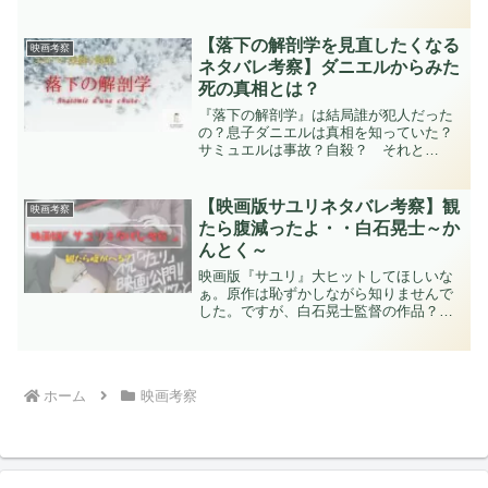
かれると思いますが、私は好きな作品で
した。
【落下の解剖学を見直したくなる
映画考察
ネタバレ考察】ダニエルからみた
死の真相とは？
『落下の解剖学』は結局誰が犯人だった
の？息子ダニエルは真相を知っていた？
サミュエルは事故？自殺？ それと
も・・・今作を見た後「だれかと語り合
いたい」「もう一度見返したい」と思っ
た方も多いのではないでしょうかパルム
【映画版サユリネタバレ考察】観
映画考察
ドールを受賞、アカデミー賞に...
たら腹減ったよ・・白石晃士～か
んとく～
映画版『サユリ』大ヒットしてほしいな
ぁ。原作は恥ずかしながら知りませんで
した。ですが、白石晃士監督の作品？
見るしかないという事で見てきました。
感想は一言でいうと『言霊：言葉の力』
に救われた。でした。そして映画鑑賞後
には腹がへる・・・ニンニ...
ホーム
映画考察