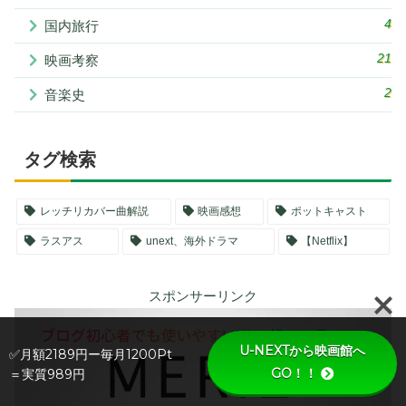
4
国内旅行
21
映画考察
2
音楽史
タグ検索
レッチリカバー曲解説
映画感想
ポットキャスト
ラスアス
unext、海外ドラマ
【Netflix】
スポンサーリンク
U-NEXTから映画館へ
✅月額2189円ー毎月1200Pt
GO！！
＝実質989円