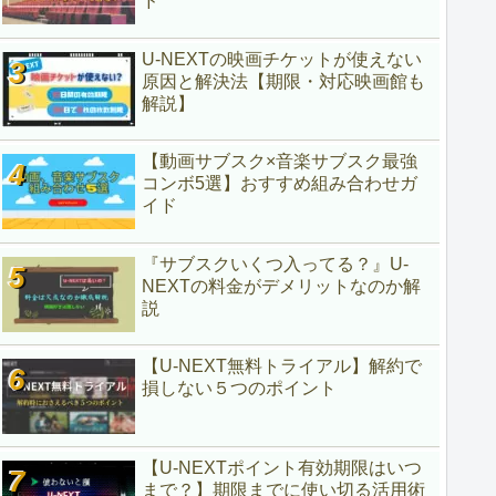
ド
U-NEXTの映画チケットが使えない
原因と解決法【期限・対応映画館も
解説】
【動画サブスク×音楽サブスク最強
コンボ5選】おすすめ組み合わせガ
イド
『サブスクいくつ入ってる？』U-
NEXTの料金がデメリットなのか解
説
【U-NEXT無料トライアル】解約で
損しない５つのポイント
【U-NEXTポイント有効期限はいつ
まで？】期限までに使い切る活用術