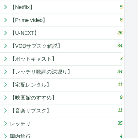
5
【Netflix】
8
【Prime video】
26
【U-NEXT】
34
【VODサブスク解説】
3
【ポットキャスト】
34
【レッチリ歌詞の深堀り】
11
【宅配レンタル】
9
【映画館のすすめ】
11
【音楽サブスク】
35
レッチリ
4
国内旅行