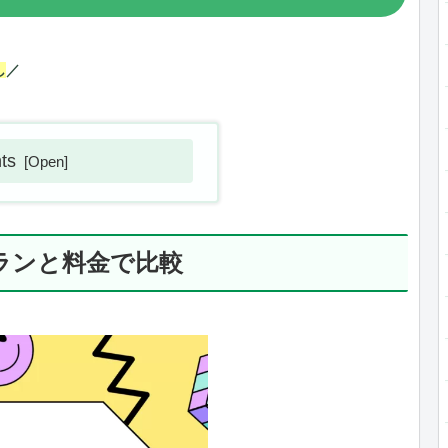
し
／
ts
プランと料金で比較