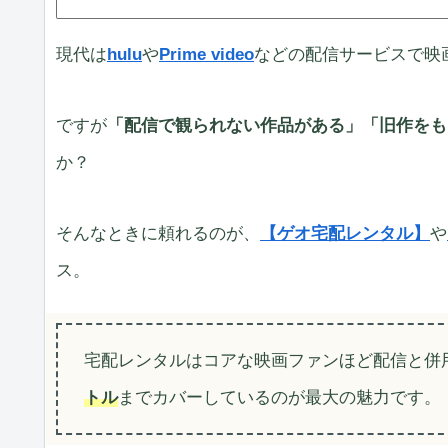
現代は
hulu
や
Prime video
などの配信サービスで映
ですが
「配信で観られない作品がある」「旧作をも
か？
そんなときに頼れるのが、
【ゲオ宅配レンタル】
や
ス。
宅配レンタルはコアな映画ファンほど配信と併
トル
までカバーしているのが最大の魅力です。