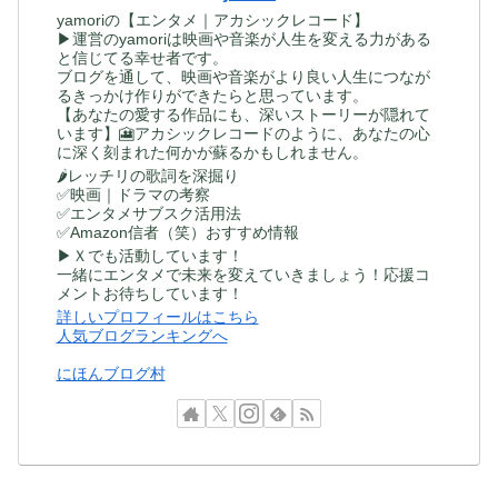
yamoriの【エンタメ｜アカシックレコード】
▶運営のyamoriは映画や音楽が人生を変える力がある
と信じてる幸せ者です。
ブログを通して、映画や音楽がより良い人生につなが
るきっかけ作りができたらと思っています。
【あなたの愛する作品にも、深いストーリーが隠れて
います】🎦アカシックレコードのように、あなたの心
に深く刻まれた何かが蘇るかもしれません。
🌶レッチリの歌詞を深掘り
✅映画｜ドラマの考察
✅エンタメサブスク活用法
✅Amazon信者（笑）おすすめ情報
▶Ｘでも活動しています！
一緒にエンタメで未来を変えていきましょう！応援コ
メントお待ちしています！
詳しいプロフィールはこちら
人気ブログランキングへ
にほんブログ村