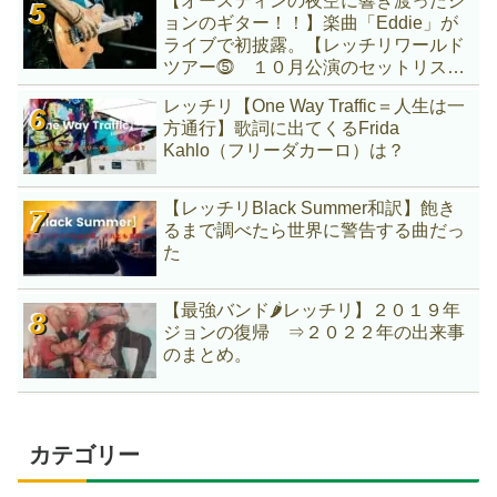
【オースティンの夜空に響き渡ったジ
ョンのギター！！】楽曲「Eddie」が
ライブで初披露。【レッチリワールド
ツアー⓹ １０月公演のセットリスト
はどんな感じ？】
レッチリ【One Way Traffic＝人生は一
方通行】歌詞に出てくるFrida
Kahlo（フリーダカーロ）は？
【レッチリBlack Summer和訳】飽き
るまで調べたら世界に警告する曲だっ
た
【最強バンド🌶レッチリ】２０１９年
ジョンの復帰 ⇒２０２２年の出来事
のまとめ。
カテゴリー