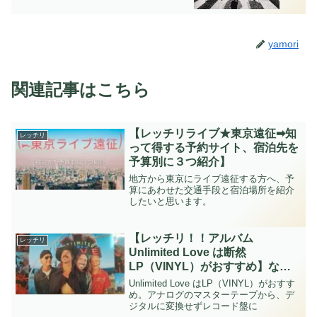
yamori
関連記事はこちら
【レッチリライブ★東京遠征➡知
レッチリ
って得する予約サイト、宿泊先を
予算別に３つ紹介】
地方から東京にライブ遠征する方へ、予
算にあわせた交通手段と宿泊場所を紹介
したいと思います。
【レッチリ！！アルバム
レッチリ
Unlimited Love は断然
LP（VINYL）がおすすめ】なぜ
って、アナログのマスターテープ
Unlimited Love はLP（VINYL）がおすす
から、デジタルに変換せずレコー
め。アナログのマスターテープから、デ
ジタルに変換せずレコード盤に
ド盤にしてるから！