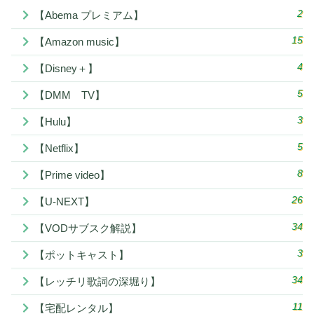
2
【Abema プレミアム】
15
【Amazon music】
4
【Disney＋】
5
【DMM TV】
3
【Hulu】
5
【Netflix】
8
【Prime video】
26
【U-NEXT】
34
【VODサブスク解説】
3
【ポットキャスト】
34
【レッチリ歌詞の深堀り】
11
【宅配レンタル】