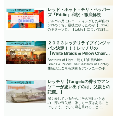
レッド・ホット・チリ・ペッパー
【レッチリ歌詞の深堀り】
ズ『Eddie』和訳・徹底解説
アルバム用にレコーディングした48曲の
ソロのうち、最後にやったのが【Eddie】
のギターソロ。【Eddie】について詳しく
知りたい方へ
２０２３レッチリライブインジャ
【レッチリ歌詞の深堀り】
パン決定！！！レッチリの
【White Braids & Pillow Chair】
はカルフォルニアに対する彼らの
Bastards of Lightに続く12曲目White
思いが詰まった曲（Unlimited
Braids & Pillow ChairBastards of Lightの
曲解説はこちら演奏もアンソニーのボー
Love収録。）
カルも非常に穏やかに始まります。それ
ではWhite Braids ...
レッチリ【Tangeloの香りでアン
【レッチリ歌詞の深堀り】
ソニーが思い出すのは、父親との
記憶。】
深く愛しているからこその別れたとき
の、深い喪失感。誰しも一度はあること
でしょう。そして歳を重ねることに、一
度 二度と増えていくもの。