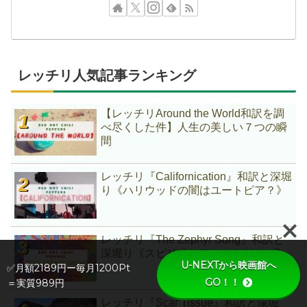
レッチリ人気記事ランキング
【レッチリAround the World和訳を調
べ尽くした件】人生の美しい７つの瞬
間
レッチリ『Californication』和訳と深堀
り《ハリウッドの闇はユートピア？》
レッチリ『The Zephyr Song』和訳と
深堀り《スピリチュアル・トリップ》
U-NEXTから映画館へ
✅月額2189円ー毎月1200Pt
GO！！
＝実質989円
レッチリ『Scar Tissue』和訳と深堀