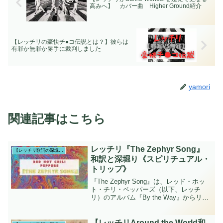
高みへ】 カバー曲 Higher Ground紹介
【レッチリの豪快チ●コ伝説とは？】彼らは
有罪か無罪か勝手に裁判しました
yamori
関連記事はこちら
レッチリ『The Zephyr Song』
【レッチリ歌詞の深堀り】
和訳と深堀り《スピリチュアル・
トリップ》
『The Zephyr Song』は、レッド・ホッ
ト・チリ・ペッパーズ（以下、レッチ
リ）のアルバム『By the Way』からリリ
ースされた2枚目のシングルです。この楽
曲には、対照的な二つのテーマが込めら
れています。スピリチュアルな力との
【レッチリAround the World和