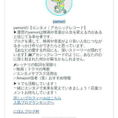
yamori
yamoriの【エンタメ｜アカシックレコード】
▶運営のyamoriは映画や音楽が人生を変える力がある
と信じてる幸せ者です。
ブログを通して、映画や音楽がより良い人生につなが
るきっかけ作りができたらと思っています。
【あなたの愛する作品にも、深いストーリーが隠れて
います】🎦アカシックレコードのように、あなたの心
に深く刻まれた何かが蘇るかもしれません。
🌶レッチリの歌詞を深掘り
✅映画｜ドラマの考察
✅エンタメサブスク活用法
✅Amazon信者（笑）おすすめ情報
▶Ｘでも活動しています！
一緒にエンタメで未来を変えていきましょう！応援コ
メントお待ちしています！
詳しいプロフィールはこちら
人気ブログランキングへ
にほんブログ村