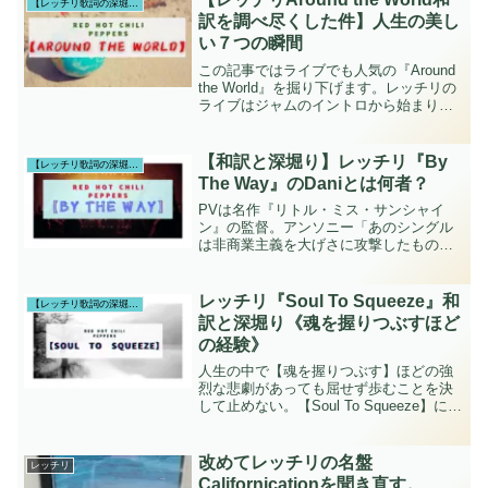
【レッチリ歌詞の深堀り】
つ...
訳を調べ尽くした件】人生の美し
い７つの瞬間
この記事ではライブでも人気の『Around
the World』を掘り下げます。レッチリの
ライブはジャムのイントロから始まりま
りますが、1曲目は『Around the World』
か『Can't Stop』で始まるかというのはフ
ァンの間では...
【和訳と深堀り】レッチリ『By
【レッチリ歌詞の深堀り】
The Way』のDaniとは何者？
PVは名作『リトル・ミス・サンシャイ
ン』の監督。アンソニー「あのシングル
は非商業主義を大げさに攻撃したものだ
と思いました。それがこんなにも好評だ
ったのは私にとって衝撃的でした。【By
The Way】の歌詞の内容を詳しく知りた
レッチリ『Soul To Squeeze』和
【レッチリ歌詞の深堀り】
い方へ。
訳と深堀り《魂を握りつぶすほど
の経験》
人生の中で【魂を握りつぶす】ほどの強
烈な悲劇があっても屈せず歩むことを決
して止めない。【Soul To Squeeze】には
彼らの静かな決意が詰まっている曲。名
曲【Soul To Squeeze】について詳しく知
りたい方へ
改めてレッチリの名盤
レッチリ
Californicationを聞き直す。