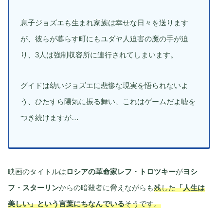
息子ジョズエも生まれ家族は幸せな日々を送ります
が、彼らが暮らす町にもユダヤ人迫害の魔の手が迫
り、3人は強制収容所に連行されてしまいます。
グイドは幼いジョズエに悲惨な現実を悟られないよ
う、ひたすら陽気に振る舞い、これはゲームだよ嘘を
つき続けますが…
映画のタイトルは
ロシアの革命家レフ・トロツキー
が
ヨシ
フ・スターリン
からの暗殺者に脅えながらも
残した
「
人生は
美しい」という言葉にちなんでいる
そうです。