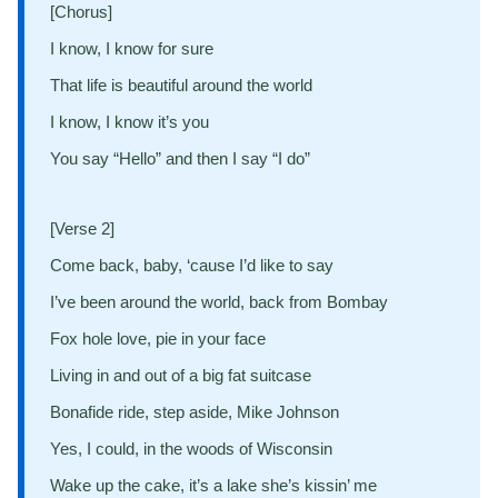
[Chorus]
I know, I know for sure
That life is beautiful around the world
I know, I know it’s you
You say “Hello” and then I say “I do”
[Verse 2]
Come back, baby, ‘cause I’d like to say
I’ve been around the world, back from Bombay
Fox hole love, pie in your face
Living in and out of a big fat suitcase
Bonafide ride, step aside, Mike Johnson
Yes, I could, in the woods of Wisconsin
Wake up the cake, it’s a lake she’s kissin’ me