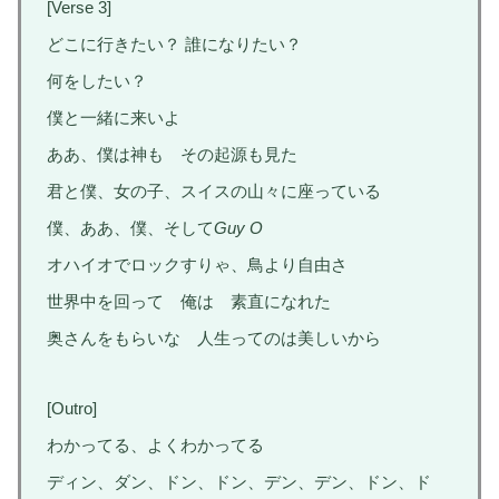
[Verse 3]
どこに行きたい？ 誰になりたい？
何をしたい？
僕と一緒に来いよ
ああ、僕は神も その起源も見た
君と僕、女の子、スイスの山々に座っている
僕、ああ、僕、そして
Guy O
オハイオでロックすりゃ、鳥より自由さ
世界中を回って 俺は 素直になれた
奥さんをもらいな 人生ってのは美しいから
[Outro]
わかってる、よくわかってる
ディン、ダン、ドン、ドン、デン、デン、ドン、ド