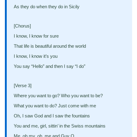
As they do when they do in Sicily
[Chorus]
I know, I know for sure
That life is beautiful around the world
I know, I know it’s you
You say “Hello” and then I say “I do”
[Verse 3]
Where you want to go? Who you want to be?
What you want to do? Just come with me
Oh, I saw God and I saw the fountains
You and me, girl, sittin’ in the Swiss mountains
Me, oh my, oh, me and Guy O