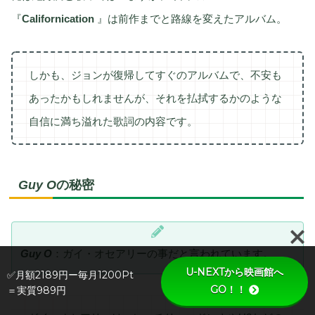
『
Californication
』は前作までと路線を変えたアルバム。
しかも、ジョンが復帰してすぐのアルバムで、不安も
あったかもしれませんが、それを払拭するかのような
自信に満ち溢れた歌詞の内容です。
Guy O
の秘密
Guy O
：ガイ・オセアリーの事だと言われています。
U-NEXTから映画館へ
✅月額2189円ー毎月1200Pt
GO！！
＝実質989円