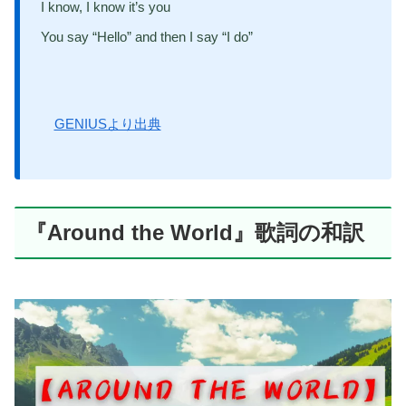
I know, I know it’s you
You say “Hello” and then I say “I do”
GENIUSより出典
『Around the World』歌詞の和訳