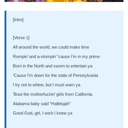
[Intro]
[Verse 1]
All around the world, we could make time
Rompin’ and a-stompin’ ‘cause I’m in my prime
Born in the North and sworn to entertain ya
‘Cause I’m down for the state of Pennsylvania
I try not to whine, but I must warn ya
‘Bout the motherfuckin’ girls from California
Alabama baby said “Hallelujah”
Good God, girl, I wish I knew ya