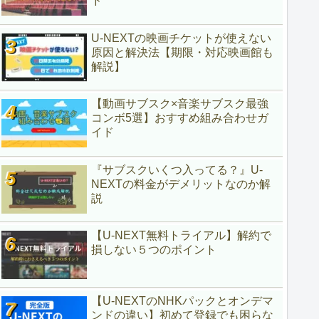
ド
U-NEXTの映画チケットが使えない
原因と解決法【期限・対応映画館も
解説】
【動画サブスク×音楽サブスク最強
コンボ5選】おすすめ組み合わせガ
イド
『サブスクいくつ入ってる？』U-
NEXTの料金がデメリットなのか解
説
【U-NEXT無料トライアル】解約で
損しない５つのポイント
【U-NEXTのNHKパックとオンデマ
ンドの違い】初めて登録でも困らな