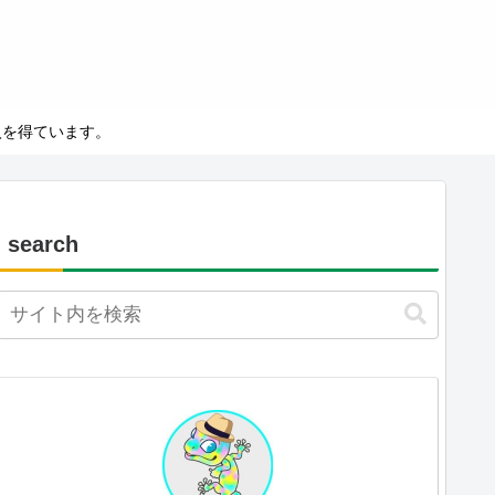
－
入を得ています。
search